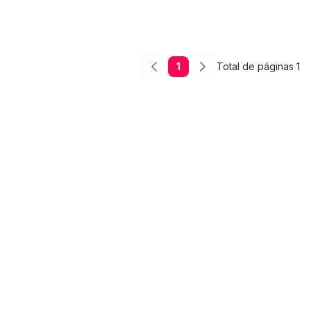
1
Total de páginas
1